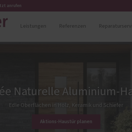
tzt anrufen
Leistungen
Referenzen
Reparaturserv
ustüren
PaX Balkon- & Terrassent
nium
Balkontüren
und Holz-Aluminium
Hebe-Schiebe-Türen
stoff
Parallel-Schiebe-Kipp-Tür
ée Naturelle Aluminium-H
u und Denkmal
Falt-Schiebe-Türen
nen
Edle Oberflächen in Holz, Keramik und Schiefer
Aktions-Haustür planen