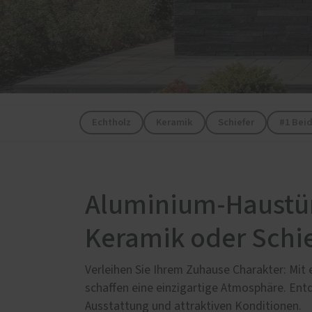
Servic
Innenausbau
Schal
Küchen
Förde
Möbelbau
Haust
Treppen
Zimmertüren
Echtholz
Keramik
Schiefer
#1 Bei
Aluminium-Haustüre
Keramik oder Schi
Verleihen Sie Ihrem Zuhause Charakter: Mit 
schaffen eine einzigartige Atmosphäre. Ent
Ausstattung und attraktiven Konditionen.