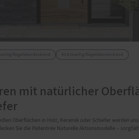
e
lschutz-Simulator
rung für Fenster und
üren
dseitig flügelüberdeckend
#2 Einseitig flügelüberdeckend
n mit natürlicher Oberflä
efer
edlen Oberflächen in Holz, Keramik oder Schiefer werden uns
decken Sie die PaXentrée Naturelle Aktionsmodelle – sorgfäl