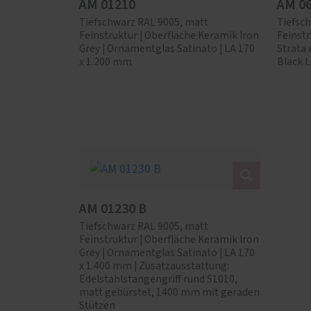
AM 01210
AM 0
Tiefschwarz RAL 9005, matt
Tiefsc
Feinstruktur | Oberfläche Keramik Iron
Feinstr
Grey | Ornamentglas Satinato | LA 170
Strata
x 1.200 mm
Black 
AM 01230 B
Tiefschwarz RAL 9005, matt
Feinstruktur | Oberfläche Keramik Iron
Grey | Ornamentglas Satinato | LA 170
x 1.400 mm | Zusatzausstattung:
Edelstahlstangengriff rund S1010,
matt gebürstet, 1400 mm mit geraden
Stützen