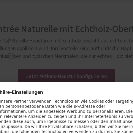
trée Naturelle mit Echtholz-Ober
e Naturelle Haustüren mit Echtholz besteht aus echtem, fu
ungen appliziert wird. Ihre Vorteile: eine authentische Hapt
üssen und typischen Merkmalen, die nur echtes Holz bieten 
Jetzt Aktions-Haustür konfigurieren
6001
AM 04300