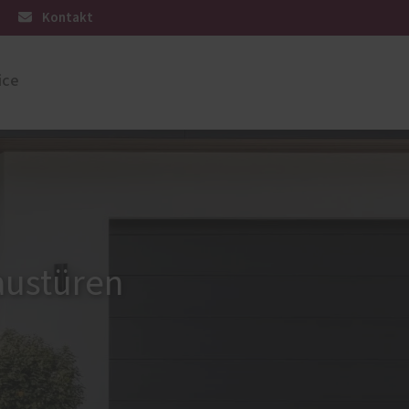
Kontakt
ice
üren
Sonnen- und Insektenschutz
Raffstoren von ROMA
Rollladen von ROMA
en
Textilscreens von ROMA
austüren
Insektenschutz von PaX