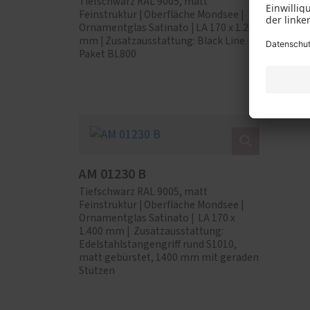
Tiefschwarz RAL 9005, matt
Tiefsc
Feinstruktur | Oberfläche Mondsee |
Feinstr
Ornamentglas Satinato | LA 170 x 1.200
Zusatza
mm | Zusatzausstattung: Black Line
BL140
Paket BL800
AM 01230 B
Tiefschwarz RAL 9005, matt
Feinstruktur | Oberfläche Mondsee |
Ornamentglas Satinato | LA 170 x
1.400 mm | Zusatzausstattung:
Edelstahlstangengriff rund S1010,
matt gebürstet, 1400 mm mit geraden
Stützen