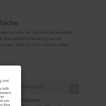
fläche
rnierten Holz, das durch ein aufwändiges
ik, eine natürliche Maserung und die
kann. Jede Tür ist für sich ein Unikat.
AM 01230 A