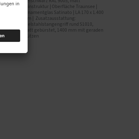
Tiefschwarz RAL 9005, matt
ee |
Feinstruktur | Oberfläche Traunsee |
57 x 257
Ornamentglas Satinato | LA 170 x 1.400
Line
mm | Zusatzausstattung:
Edelstahlstangengriff rund S1010,
matt gebürstet, 1400 mm mit geraden
Stützen