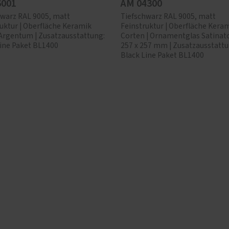
6001
AM 04300
hwarz RAL 9005, matt
Tiefschwarz RAL 9005, matt
uktur | Oberfläche Keramik
Feinstruktur | Oberfläche Keram
 Argentum | Zusatzausstattung:
Corten | Ornamentglas Satinato
Line Paket BL1400
257 x 257 mm | Zusatzausstattu
Black Line Paket BL1400