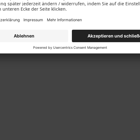
hwarz RAL 9005, matt
Tiefschwarz RAL 9005, matt
uktur | Oberfläche Altaussee |
Feinstruktur | Oberfläche Atters
usstattung: Black Line Paket
Ornamentglas Satinato | 3 LA 2
0
mm | Zusatzausstattung: Black 
Paket BL1400