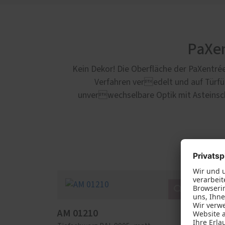
PaXen
Kein Dekor! Die Oberfläche der PaXentré
Verfahren veredelt und auf Türfüll
unverwechselbare Optik mit Asteinschl
AM 01210
AM 0