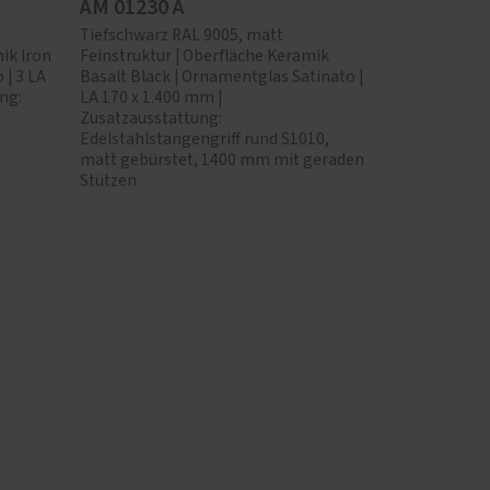
AM 01230 A
Tiefschwarz RAL 9005, matt
ik Iron
Feinstruktur | Oberfläche Keramik
 | 3 LA
Basalt Black | Ornamentglas Satinato |
ng:
LA 170 x 1.400 mm |
Zusatzausstattung:
Edelstahlstangengriff rund S1010,
matt gebürstet, 1400 mm mit geraden
Stützen