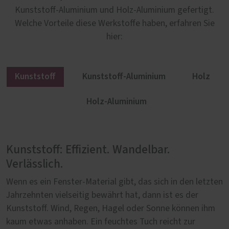
Kunststoff-Aluminium und Holz-Aluminium gefertigt.
Welche Vorteile diese Werkstoffe haben, erfahren Sie
hier:
Kunststoff
Kunststoff-Aluminium
Holz
Holz-Aluminium
Kunststoff: Effizient. Wandelbar.
Kunststoff-Aluminium: Modern. Stabil.
Holz: Charakterstark. Authentisch.
Holz-Aluminium: Besonders. Beständig.
Verlässlich.
Ästhetisch.
Natürlich.
Behaglich.
Wenn es ein Fenster-Material gibt, das sich in den letzten
Warum ist eine Hebe-Schiebe-Tür aus Kunststoff besser,
Mit Holz setzen Sie auf ein Material, das seit
Wenn zwei Werkstoffe sich so gut ergänzen wie Holz und
Jahrzehnten vielseitig bewährt hat, dann ist es der
wenn sie von außen mit einer Aluminiumschale verkleidet
Jahrhunderten beim Bau von Häusern eingesetzt wird.
Aluminium, dann entsteht etwas Herausragendes: Eine
Kunststoff. Wind, Regen, Hagel oder Sonne können ihm
wird? Wegen des modernen Erscheinungsbildes, der
Authentisch und natürlich zugleich, ist Holz ein
Hebe-Schiebe-Tür, die nach außen hin modern erscheint
kaum etwas anhaben. Ein feuchtes Tuch reicht zur
zusätzlichen Freiheit bei der äußeren Farbgestaltung,
Werkstoff, der Ihre Hebe-Schiebe-Tür zu etwas
und besonders gut vor jeglichen Wetterlagen geschützt