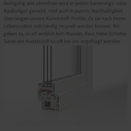
Reinigung und obendrein wird er jedem Sanierungs- oder
dem besseren Schutz vor Witterungseinflüssen, der
Einzigartigem macht. Denn nur bei Holz haben Sie innen
ist, während sie im Wohnbereich gleichzeitig behaglich
Baubudget gerecht. Und auch in puncto Nachhaltigkeit
längeren Lebensdauer oder der leichten Pflege? Suchen
wie außen diese besondere Maserung und die
und natürlich wirkt. Nicht umsonst sind unsere Hebe-
überzeugen unsere Kunststoff-Profile, da sie nach ihrem
Sie sich Ihr Argument aus. Wir sind schon jetzt überzeugt.
unvergleichliche Haptik von einem Werkstoff direkt aus
Schiebe-Türen aus Holz-Aluminium von PaX mit das
Lebenszyklus vollständig recycelt werden können. Wir
der Natur. Bei uns wählen Sie aus fünf erstklassigen
Beste, was wir in Sachen Fenstern zu bieten haben.
geben zu, es ist wirklich kein Wunder, dass Hebe-Schiebe-
Holzsorten, haben freie Hand bei der optischen
Türen aus Kunststoff so oft bei uns angefragt werden.
Gestaltung und können darüber hinaus Ihre Hebe-
Schiebe-Tür mit vielen komfortablen Extras ausstatten.