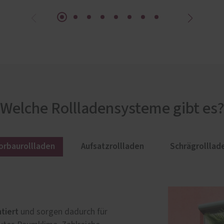
Welche Rollladensysteme gibt es
orbaurollladen
Aufsatzrollladen
Schrägrolllad
montiert
tiert
sungen verbaut haben, dann
und sorgen dadurch für
und kann so bündig in