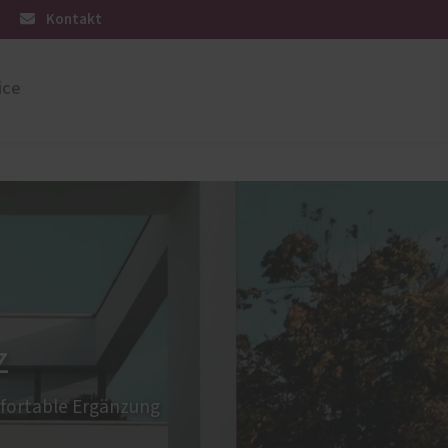
Kontakt
ice
üren
Sonnen- und Insektenschutz
Raffstoren von ROMA
Rollladen von ROMA
en
Textilscreens von ROMA
Insektenschutz von PaX
z
mfortable Ergänzung