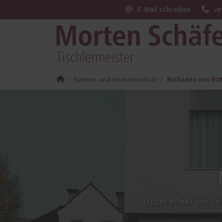
E-Mail schreiben
Je
Rollladen von RO
Sonnen- und Insektenschutz
PaX-Fenster
PaX-Ha
Kunststoff
Alumi
Kunststoff-Aluminium
Holz 
K-LINE Aluminium
Kunst
Holz
Altba
Holz-Aluminium
Aktio
Altbau und Denkmal
Fenster-Aktion für den
Unser effektiver S
Rundumschutz