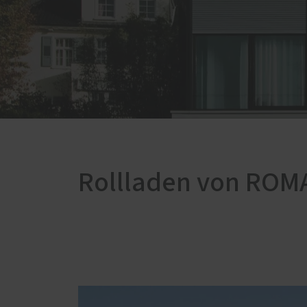
Servic
Innenausbau
Schal
Küchen
Förde
Möbelbau
Haust
Treppen
Zimmertüren
Rollladen von ROM