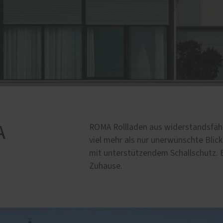
e
lschutz-Simulator
rung für Fenster und
üren
A
ROMA Rollladen aus widerstandsfäh
viel mehr als nur unerwünschte Blic
mit unterstützendem Schallschutz. E
Zuhause.