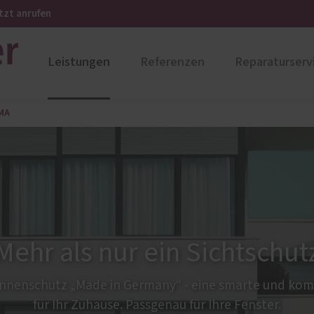
tzt anrufen
Leistungen
Referenzen
Reparaturserv
MA
ustüren
PaX Balkon- & Terrassent
nium
Balkontüren
und Holz-Aluminium
Hebe-Schiebe-Türen
stoff
Parallel-Schiebe-Kipp-Tür
u und Denkmal
Falt-Schiebe-Türen
nen
Mehr als nur ein Sichtschut
onnenschutz „Made in Germany“ - eine smarte und ko
für Ihr Zuhause. Passgenau für Ihre Fenster.