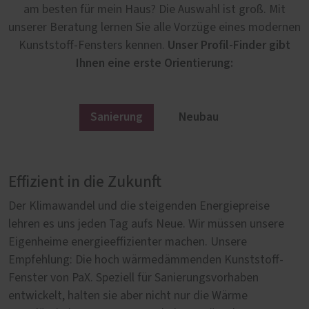
am besten für mein Haus? Die Auswahl ist groß. Mit
unserer Beratung lernen Sie alle Vorzüge eines modernen
Unser Profil-Finder gibt
Kunststoff-Fensters kennen.
Ihnen eine erste Orientierung:
Sanierung
Neubau
Effizient in die Zukunft
Von Anfang an richtig
Der Klimawandel und die steigenden Energiepreise
Im Neubau erfüllen unsere Kunststoff-Fenster von PaX
lehren es uns jeden Tag aufs Neue. Wir müssen unsere
höchste Anforderungen in der Wärmedämmung, in der
Eigenheime energieeffizienter machen. Unsere
Sicherheit und im Schallschutz. Denn wer neu baut, will
Empfehlung: Die hoch wärmedämmenden Kunststoff-
sicher gehen, dass er auch in Jahrzehnten noch ein
Fenster von PaX. Speziell für Sanierungsvorhaben
lebenswertes, sicheres und gleichzeitig nachhaltiges
entwickelt, halten sie aber nicht nur die Wärme
Zuhause hat. Umso wichtiger ist es bei der Auswahl der