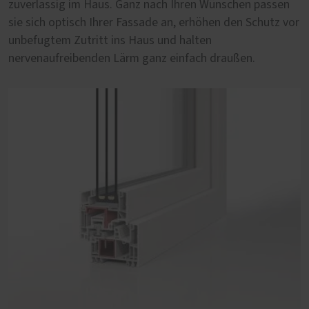
zuverlässig im Haus. Ganz nach Ihren Wünschen passen
Fenster auf Qualität und Langlebigkeit zu achten.
sie sich optisch Ihrer Fassade an, erhöhen den Schutz vor
unbefugtem Zutritt ins Haus und halten
nervenaufreibenden Lärm ganz einfach draußen.
PaXabsolut 4, 83 mm Bautiefe
Die neueste Generation PaXabsolut kommt mit
modernem Design, Schallschutz in Serie und Sicherheit