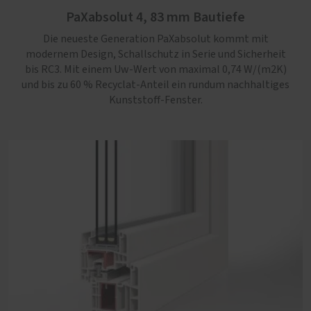
PaXabsolut 4, 83 mm Bautiefe
bis RC3. Mit einem Uw-Wert von maximal 0,74 W/(m2K)
und bis zu 60 % Recyclat-Anteil ein rundum nachhaltiges
Die neueste Generation PaXabsolut kommt mit
Kunststoff-Fenster.
modernem Design, Schallschutz in Serie und Sicherheit
bis RC3. Mit einem Uw-Wert von maximal 0,74 W/(m2K)
und bis zu 60 % Recyclat-Anteil ein rundum nachhaltiges
Kunststoff-Fenster.