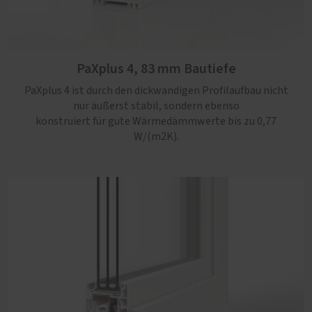
PaXabsolut 4 Therm, 83 mm Bautiefe
Die neueste Generation PaXabsolut kommt mit
modernem Design, Schallschutz in Serie und Sicherheit
PaXplus 4, 83 mm Bautiefe
bis RC3. Mit einem Uw-Wert von maximal 0,74 W/(m2K),
zusätzlicher Kerndämmung und bis zu 60 % Recyclat-
PaXplus 4 ist durch den dickwandigen Profilaufbau nicht
Anteil ein rundum nachhaltiges Kunststoff-Fenster.
nur äußerst stabil, sondern ebenso
konstruiert für gute Wärmedämmwerte bis zu 0,77
W/(m2K).