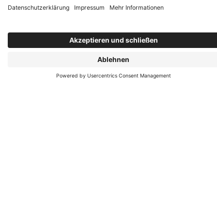
erworbenes Fachwissen ist die Grundlage für einen
behutsamen Umgang mit der historischen
Bausubstanz und die erfolgreiche Montage vor Ort.
Denn der Einbau besonderer Fenster erfordert
besondere Fähigkeiten.
Häufig gestellte Fragen
Können alle denkmal- und altbaugerechten
Fensterprofile von PaX einbruchhemmend
gefertigt werden?
Die einbruchhemmende Wirkung eines