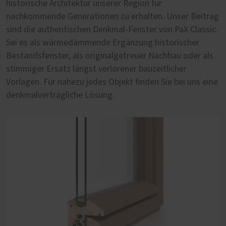
historische Architektur unserer Region für
Denkmalschutz. Aber lohnt es sich deshalb eine
nachkommende Generationen zu erhalten. Unser Beitrag
historische Fassade mit unpassenden Fenstern zu
sind die authentischen Denkmal-Fenster von PaX Classic.
entstellen? Wir sagen nein und bieten Fensterprofile von
Sei es als wärmedämmende Ergänzung historischer
PaX Classic, die speziell für die Sanierung von Altbau-
Bestandsfenster, als originalgetreuer Nachbau oder als
Immobilien entwickelt wurden. Dabei stehen sich die
stimmiger Ersatz längst verlorener bauzeitlicher
harmonische Eingliederung in die Fassade und ein
Vorlagen. Für nahezu jedes Objekt finden Sie bei uns eine
zeitgemäßer Wohnkomfort nicht im Wege.
denkmalverträgliche Lösung.