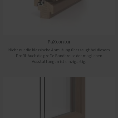
PaXretro
PaXcontur
Die beste Wahl, wenn zeitgemäße Anforderungen an
Einbruchhemmung, Schall- und Wärmeschutz mit
Nicht nur die klassische Anmutung überzeugt bei diesem
authentischer Altbau-Optik einhergehen sollen.
Profil. Auch die große Bandbreite der möglichen
Ausstattungen ist einzigartig.