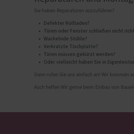
Servic
Innenausbau
Sie haben Reparaturen auszuführen?
Schal
Küchen
Defekter Rollladen?
Förde
Möbelbau
Haust
Türen oder Fenster schließen nicht rich
Treppen
Wackelnde Stühle?
Zimmertüren
Verkratzte Tischplatte?
Türen müssen gekürzt werden?
Oder vielleicht haben Sie in Eigenleist
Dann rufen Sie uns einfach an! Wir kommen au
Auch helfen Wir gerne beim Einbau von Bau