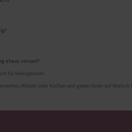
e
lschutz-Simulator
rung für Fenster und
üren
tig?
ung etwas versaut?
ch für Kleinigkeiten.
elementen, Möbeln oder Küchen und geben Ihnen auf Wunsch