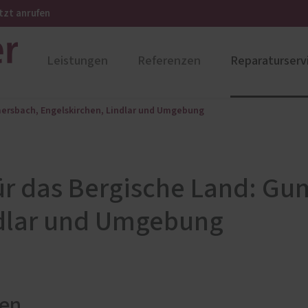
tzt anrufen
Leistungen
Referenzen
Reparaturserv
mersbach, Engelskirchen, Lindlar und Umgebung
ustüren
PaX Balkon- & Terrassent
nium
Balkontüren
und Holz-Aluminium
Hebe-Schiebe-Türen
für das Bergische Land: G
stoff
Parallel-Schiebe-Kipp-Tür
u und Denkmal
Falt-Schiebe-Türen
ndlar und Umgebung
nen
gen