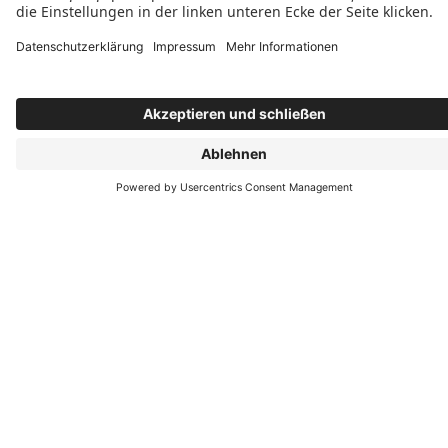
Kunststoff- und Kunststoff-Aluminium-
Haustüren
Informieren Sie sich im Detail
Welche zusätzlichen Ausstattungen gibt es? Wie sieht es mit
der Einbruchhemmung aus? Und welche Farben und
Oberflächen können Sie wählen? All das und mehr erfahren
Sie in unserem Katalog Kunststoff- und Kunststoff-
Aluminium-Haustüren, den Sie bei uns auf Anfrage natürlich
auch als Druckversion bekommen können.
Herunterladen
Morten Schäfer Tischlerei
Rehbergstr. 63
51709 Marienheide