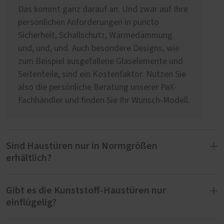
Das kommt ganz darauf an. Und zwar auf Ihre
persönlichen Anforderungen in puncto
Sicherheit, Schallschutz, Wärmedämmung
und, und, und. Auch besondere Designs, wie
zum Beispiel ausgefallene Glaselemente und
Seitenteile, sind ein Kostenfaktor. Nutzen Sie
also die persönliche Beratung unserer PaX-
Fachhändler und finden Sie Ihr Wunsch-Modell.
Sind Haustüren nur in Normgrößen
erhältlich?
Gibt es die Kunststoff-Haustüren nur
Wir fertigen Haustüren ausschließlich nach
einflügelig?
Maß. Das heißt, wir realisieren spezielle
Abmessungen und auch besondere