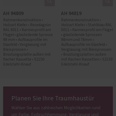
AH 94809
AH 94819
Rahmenkonstruktion •
Rahmenkonstruktion •
Holzart Kiefer • Resedagrün
Holzart Kiefer • Stahlblau RAL
RAL 6011 • Karniesprofil am
5011 • Karniesprofil am Flügel
Flügel • glasteilende Sprosse
• glasteilende Sprossen
98 mm • Aufbauprofile im
98mm und 78mm •
Glasfeld • Verglasung mit
Aufbauprofile im Glasfeld •
Bleisprossen •
Verglasung mit Bleisprossen
Brüstungsplatte außen mit
• Brüstungsplatten außen
flacher Kassette • S2150
mit flachen Kassetten • S2150
Edelstahl-Knauf
Edelstahl-Knauf
Planen Sie Ihre Traumhaustür
Wählen Sie aus zahlreichen Möglichkeiten rund
um Farbe, Einbruchhemmung, Verglasung und