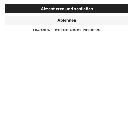
Komfortpaket "Fingerscan"
Die Automatikverriegelung PaXseculock in Verbindung
mit dem Automatiköffner ermöglicht eine Türöffnung
über Fingerscan-Signal. Der Fingerscan befindet sich im
Türblatt oder bei konstruktiven Haustüren im
Türrahmen.
Aktionsbroschüre
Hier können Sie unsere Broschüre herunterladen und sich
ausführlich informieren.