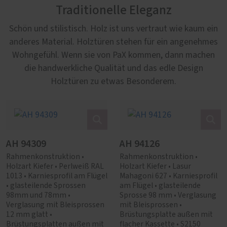
Traditionelle Eleganz
Schön und stilistisch. Holz ist uns vertraut wie kaum ein
anderes Material. Holztüren stehen für ein angenehmes
Wohngefühl. Wenn sie von PaX kommen, dann machen
die handwerkliche Qualität und das edle Design
Holztüren zu etwas Besonderem.
AH 94309
AH 94126
Rahmenkonstruktion •
Rahmenkonstruktion •
Holzart Kiefer • Perlweiß RAL
Holzart Kiefer • Lasur
1013 • Karniesprofil am Flügel
Mahagoni 627 • Karniesprofil
• glasteilende Sprossen
am Flügel • glasteilende
98mm und 78mm •
Sprosse 98 mm • Verglasung
Verglasung mit Bleisprossen
mit Bleisprossen •
12 mm glatt •
Brüstungsplatte außen mit
Brüstungsplatten außen mit
flacher Kassette • S2150