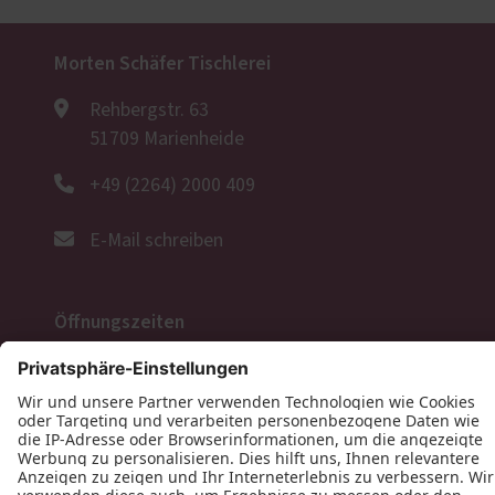
Morten Schäfer Tischlerei
Rehbergstr. 63
51709 Marienheide
+49 (2264) 2000 409
E-Mail schreiben
Öffnungszeiten
Folgen Sie uns