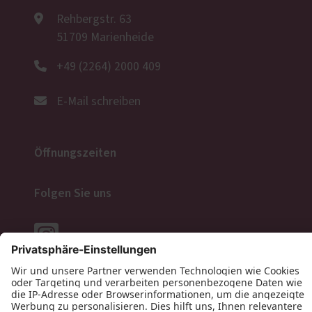
Rehbergstr. 63
51709 Marienheide
+49 (2264) 2000 409
E-Mail schreiben
Öffnungszeiten
Folgen Sie uns