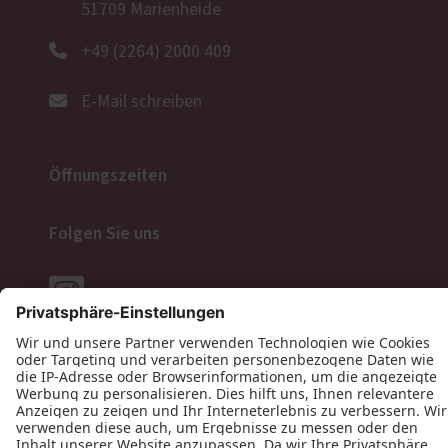
51709 Marienheide
+49 (2264) 2000 409
E-Mail schreiben
Öffnungszeiten
Folgen Sie uns