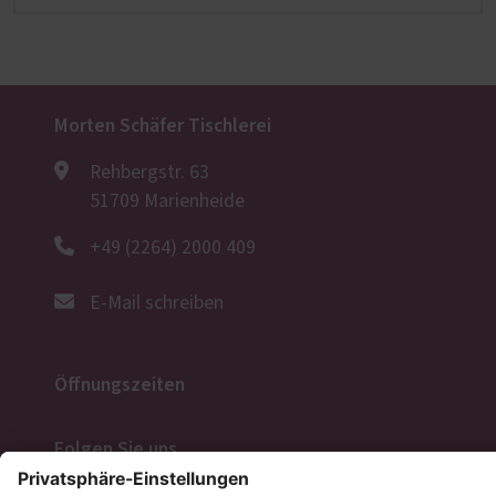
Morten Schäfer Tischlerei
Rehbergstr. 63
51709 Marienheide
+49 (2264) 2000 409
E-Mail schreiben
Öffnungszeiten
Folgen Sie uns